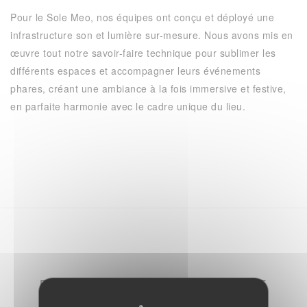
Pour le Sole Meo, nos équipes ont conçu et déployé une
infrastructure son et lumière sur-mesure. Nous avons mis en
œuvre tout notre savoir-faire technique pour sublimer les
différents espaces et accompagner leurs événements
phares, créant une ambiance à la fois immersive et festive,
en parfaite harmonie avec le cadre unique du lieu.
DÉCOUVREZ NOTRE ÉVÈNEMENT